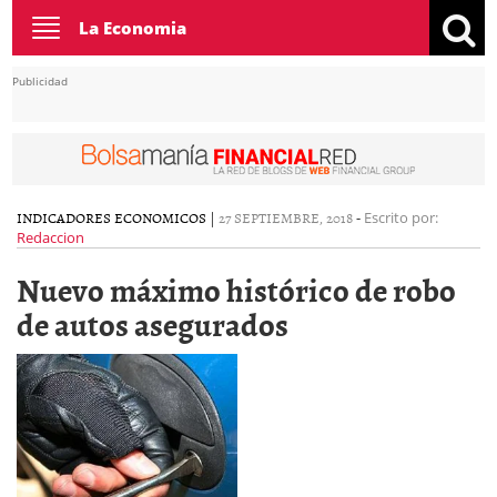
Toggle
La Economia
navigation
Publicidad
INDICADORES ECONOMICOS
|
27 SEPTIEMBRE, 2018
-
Escrito por:
Redaccion
Nuevo máximo histórico de robo
de autos asegurados