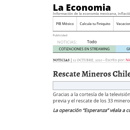
La Economia
Información de la economía mexicana, inflaci
PIB México
Calcula tu Finiquito
Vacacio
Publicidad
Todo
NOTICIAS:
sobre
COTIZACIONES EN STREAMING
G
SIFX:
análisis
NOTICIAS
|
12 OCTUBRE, 2010
-
Escrito por:
Ni
de
Rescate Mineros Chil
opiniones,
regulación,
seguridad
y riesgos
Gracias a la cortesía de la televisi
para
traders
previa y el rescate de los 33 miner
en 2026
La operación “Esperanza” véala a c
febrero
26, 2026
¿Cómo convertir el suel
Cómo enfrentar la refor