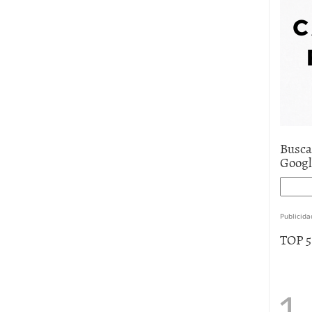
e asistencia
julio 17, 2025
uro de auto económico?
abril 9, 2025
 economía mexicana; predicciones y avances
Busca
Goog
Publicida
TOP 