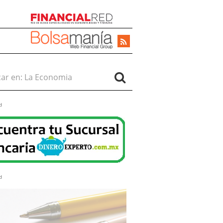
r en:
d
d