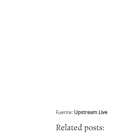
un software de control d
¿Cómo encontrar un seg
Cómo acabará el año la
noviembre 29, 2024
Fuente:
Upstream Live
Related posts: