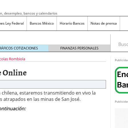
ón, desempleo, bancos y calendarios
nes Ley Federal
Bancos México
Horario Bancos
Notas de prensa
Busca
RÁFICOS COTIZACIONES
FINANZAS PERSONALES
colas Rombiola
Publicida
e Online
ón chilena, estaremos transmitiendo en vivo la
os atrapados en las minas de San José.
Publicida
ontinuación:
do bruto a neto en México?
noviembre 20, 2025
ma de reducción de jornada laboral en México con