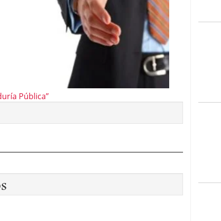
uría Pública”
os