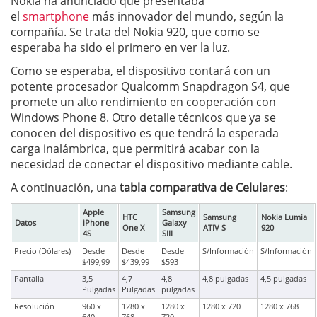
Nokia ha anunciado que presentaba
el
smartphone
más innovador del mundo, según la
compañía. Se trata del Nokia 920, que como se
esperaba ha sido el primero en ver la luz.
Como se esperaba, el dispositivo contará con un
potente procesador Qualcomm Snapdragon S4, que
promete un alto rendimiento en cooperación con
Windows Phone 8. Otro detalle técnicos que ya se
conocen del dispositivo es que tendrá la esperada
carga inalámbrica, que permitirá acabar con la
necesidad de conectar el dispositivo mediante cable.
A continuación, una
tabla comparativa de Celulares
:
Apple
Samsung
HTC
Samsung
Nokia Lumia
Datos
iPhone
Galaxy
One X
ATIV S
920
4S
SIII
Precio (Dólares)
Desde
Desde
Desde
S/Información
S/Información
$499,99
$439,99
$593
Pantalla
3,5
4,7
4,8
4,8 pulgadas
4,5 pulgadas
Pulgadas
Pulgadas
pulgadas
Resolución
960 x
1280 x
1280 x
1280 x 720
1280 x 768