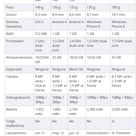
640
768
720
Peso
140 g
130 g
133 g
135 g
185 g
Grosor
9,3 mm
8,9 mm
8,6 mm
8,7 mm
10,7 mm
Sistema
iOS 5
Andoid 4
Andoid 4
Windows
Windows
Operativo
Phone 8
Phone 8
RAM
512 MB
1 GB
1 GB
1 GB
1 GB
Procesador
1 GHz
1,5 GHz
1,4 GHz
1,5 GHz dual-
1,5 GHz dual-
dual-
dual-
dual-core
core
core
core
core
Almacenamiento
16/32/64
32 GB
16/32 GB
16/32 GB
32 GB
GB
Expansión
Ninguna
Ninguna
Micro SD
Ninguna
Ninguna
Cámara
8 MP
8 MP
8 MP
8 MP atrás /
8,7 MP atrás /
atrás /
atrás /
atrás /
1,9 MP al
1,3 MP al
VGA al
1,3 MP al
1,9 MP al
frente
frente
frente
frente
frente
Videograbación
1080p /
1080p /
1080p /
1080p / 30fps
1080p / 30fps
30fps
30fps
30fps
Batería
1,432
1,800
2,100
2,300 mAh
2,000 mAh
mAh
mAh
mAh
Carga
No
No
No
No
Si
Inalámbrica
Lanzamiento
oct-11
may-12
jun-12
S/Información
IV Trimestre