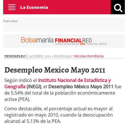
Toggle
La Economia
navigation
Publicidad
DESEMPLEO
|
23 JUNIO, 2011
-
Escrito por:
Nicolas Rombiola
Desempleo Mexico Mayo 2011
Según indicó el
Instituto Nacional de Estadística y
Geografía
(INEGI)
, el
Desempleo México Mayo 2011
fue
de 5.54% del total de la población económicamente
activa (PEA).
Como destacable, el porcentaje actual es mayor al
registrado en mayo 2010, cuando la desocupación
alcanzó al 5.13% de la PEA.