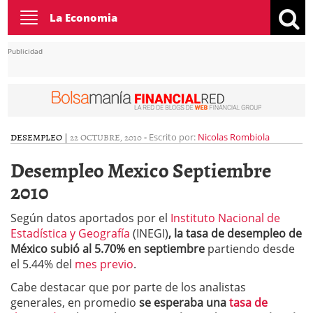
Toggle
La Economia
navigation
Publicidad
DESEMPLEO
|
22 OCTUBRE, 2010
-
Escrito por:
Nicolas Rombiola
Desempleo Mexico Septiembre
2010
Según datos aportados por el
Instituto Nacional de
Estadística y Geografía
(INEGI)
, la tasa de desempleo de
México subió al 5.70% en septiembre
partiendo desde
el 5.44% del
mes previo
.
Cabe destacar que por parte de los analistas
generales, en promedio
se esperaba una
tasa de