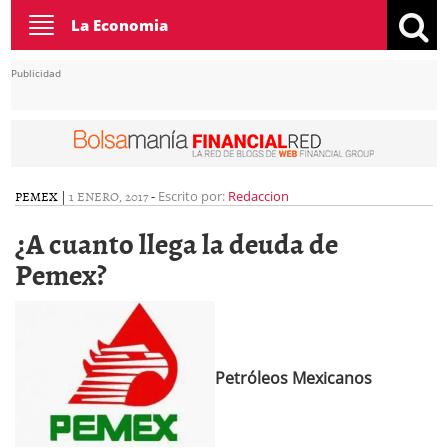
Toggle
La Economia
navigation
Publicidad
PEMEX
|
1 ENERO, 2017
-
Escrito por:
Redaccion
¿A cuanto llega la deuda de
Pemex?
Petróleos Mexicanos