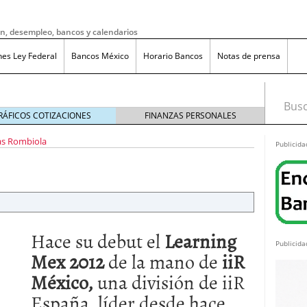
ón, desempleo, bancos y calendarios
nes Ley Federal
Bancos México
Horario Bancos
Notas de prensa
Busca
RÁFICOS COTIZACIONES
FINANZAS PERSONALES
as Rombiola
Publicida
Hace su debut el
Learning
Publicida
Mex 2012
de la mano de
iiR
México,
una división de iiR
do bruto a neto en México?
noviembre 20, 2025
España, líder desde hace
ma de reducción de jornada laboral en México con