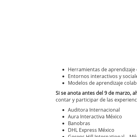
un software de control d
¿Cómo encontrar un seg
Cómo acabará el año la
noviembre 29, 2024
Herramientas de aprendizaje e
Entornos interactivos y social
Modelos de aprendizaje colab
Si se anota antes del 9 de marzo, a
contar y participar de las experienc
Auditora Internacional
Aura Interactiva México
Banobras
DHL Express México
Gerens Hill International – Mé