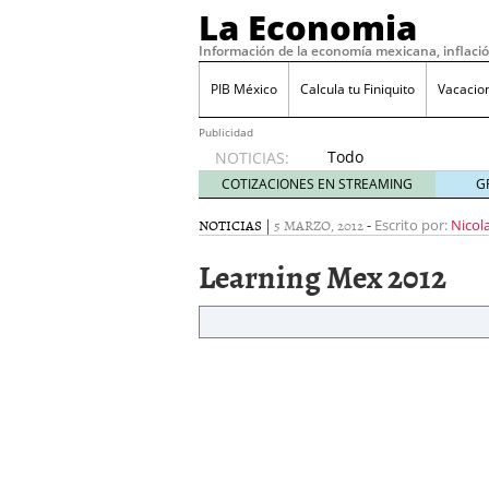
La Economia
Información de la economía mexicana, inflaci
PIB México
Calcula tu Finiquito
Vacacio
Publicidad
Todo
NOTICIAS:
sobre
COTIZACIONES EN STREAMING
G
SIFX:
análisis
NOTICIAS
|
5 MARZO, 2012
-
Escrito por:
Nicol
de
Learning Mex 2012
opiniones,
regulación,
seguridad
y riesgos
para
traders
en 2026
febrero
26, 2026
¿Cómo convertir el suel
Cómo enfrentar la refor