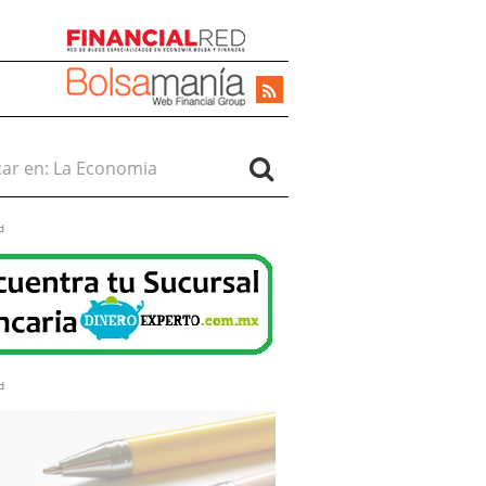
r en:
d
d