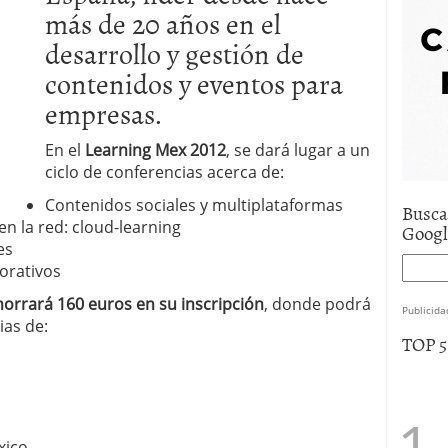
más de 20 años en el
e asistencia
julio 17, 2025
uro de auto económico?
abril 9, 2025
desarrollo y gestión de
 economía mexicana; predicciones y avances
contenidos y eventos para
empresas.
En el
Learning Mex 2012
, se dará lugar a un
ciclo de conferencias acerca de:
Contenidos sociales y multiplataformas
Busca
n la red: cloud-learning
Goog
es
orativos
horrará 160 euros en su inscripción
, donde podrá
Publicida
ias de:
TOP 
xico