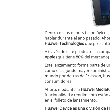
un software de control d
¿Cómo encontrar un seg
Cómo acabará el año la
noviembre 29, 2024
Dentro de los debuts tecnológicos,
hablar durante el año pasado. Ahor
Huawei Technologies
que presentó
A través de este producto, la comp
Apple
(que tiene 80% del mercado) 
Este lanzamiento forma parte de un
como el segundo mayor suministra
mundo por detrás de Ericsson, bus
consumidores.
Ahora, mediante la
Huawei MediaP
funcionalidad y rendimiento están a
en el folleto de lanzamiento.
Huawei Device es una división de 