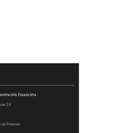
nnovación Financiera
zas 2.0
 de Finanzas