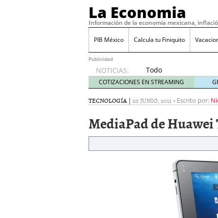
La Economia
Información de la economía mexicana, inflaci
PIB México
Calcula tu Finiquito
Vacacio
Publicidad
Todo
NOTICIAS:
sobre
COTIZACIONES EN STREAMING
G
SIFX:
análisis
TECNOLOGÍA
|
20 JUNIO, 2011
-
Escrito por:
Ni
de
MediaPad de Huawei 
opiniones,
regulación,
seguridad
y riesgos
para
traders
en 2026
febrero
26, 2026
¿Cómo convertir el suel
Cómo enfrentar la refor