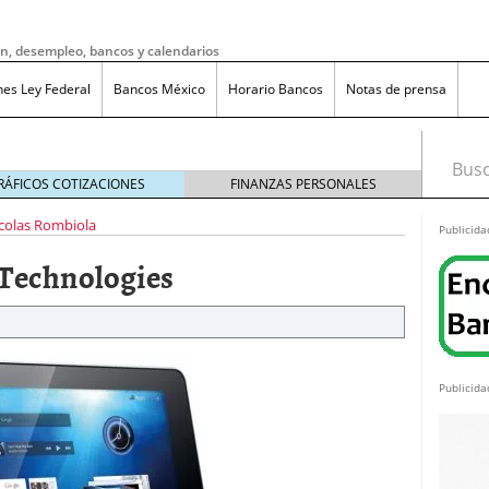
ón, desempleo, bancos y calendarios
nes Ley Federal
Bancos México
Horario Bancos
Notas de prensa
Busca
RÁFICOS COTIZACIONES
FINANZAS PERSONALES
colas Rombiola
Publicida
Technologies
Publicida
do bruto a neto en México?
noviembre 20, 2025
ma de reducción de jornada laboral en México con