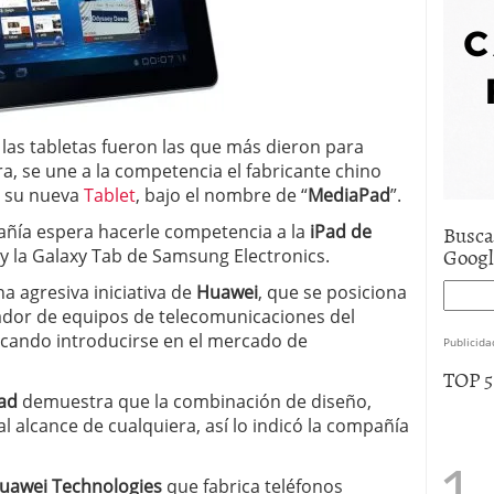
e asistencia
julio 17, 2025
uro de auto económico?
abril 9, 2025
 economía mexicana; predicciones y avances
 las tabletas fueron las que más dieron para
a, se une a la competencia el fabricante chino
 su nueva
Tablet
, bajo el nombre de “
MediaPad
”.
Busca
añía espera hacerle competencia a la
iPad de
Goog
y la Galaxy Tab de Samsung Electronics.
a agresiva iniciativa de
Huawei
, que se posiciona
dor de equipos de telecomunicaciones del
cando introducirse en el mercado de
Publicida
TOP 
ad
demuestra que la combinación de diseño,
l alcance de cualquiera, así lo indicó la compañía
Huawei Technologies
que fabrica teléfonos