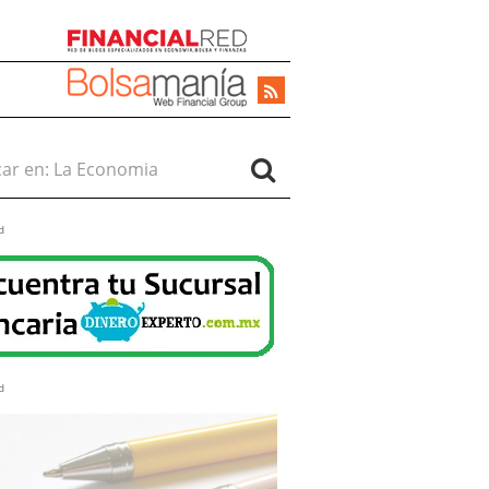
r en:
d
d