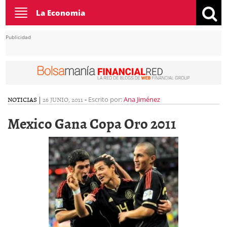
Toggle
La Economia
navigation
Publicidad
NOTICIAS
|
26 JUNIO, 2011
-
Escrito por:
Ana Jiménez
Mexico Gana Copa Oro 2011