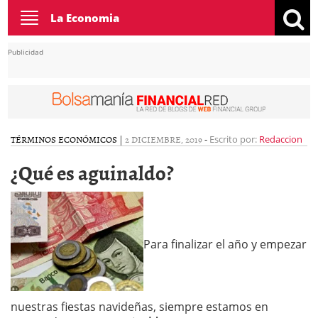
Toggle
La Economia
navigation
Publicidad
TÉRMINOS ECONÓMICOS
|
2 DICIEMBRE, 2019
-
Escrito por:
Redaccion
¿Qué es aguinaldo?
Para finalizar el año y empezar
nuestras fiestas navideñas, siempre estamos en