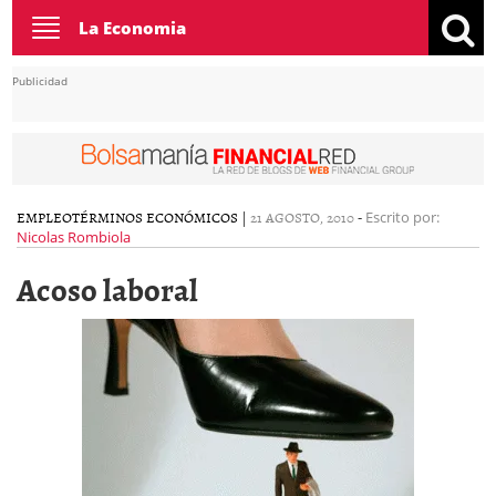
Toggle
La Economia
navigation
Publicidad
EMPLEO
TÉRMINOS ECONÓMICOS
|
21 AGOSTO, 2010
-
Escrito por:
Nicolas Rombiola
Acoso laboral