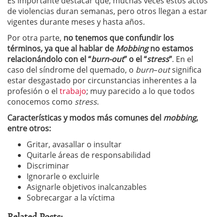
Es importante destacar que, muchas veces estos actos
de violencias duran semanas, pero otros llegan a estar
vigentes durante meses y hasta años.
Por otra parte,
no tenemos que confundir los
términos, ya que al hablar de
Mobbing
no estamos
relacionándolo con el “
burn-out
” o el “
stress
”
. En el
caso del síndrome del quemado, o
burn
–
out
significa
estar desgastado por circunstancias inherentes a la
profesión o el
trabajo
; muy parecido a lo que todos
conocemos como
stress
.
Características y modos más comunes del
mobbing
,
entre otros:
Gritar, avasallar o insultar
Quitarle áreas de responsabilidad
Discriminar
Ignorarle o excluirle
Asignarle objetivos inalcanzables
Sobrecargar a la víctima
Related Posts: