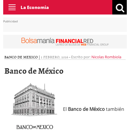
Toggle
La Economia
navigation
Publicidad
BANCO DE MEXICO
|
1 FEBRERO, 2016
-
Escrito por:
Nicolas Rombiola
Banco de México
El
Banco de México
también