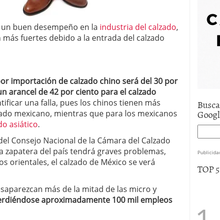
e asistencia
julio 17, 2025
uro de auto económico?
abril 9, 2025
n un buen desempeño en la
industria del calzado
,
 economía mexicana; predicciones y avances
n más fuertes debido a la entrada del calzado
or importación de calzado chino será del 30 por
n arancel de 42 por ciento para el calzado
Busca
ficar una falla, pues los chinos tienen más
Goog
cado mexicano, mientras que para los mexicanos
o asiático
.
del Consejo Nacional de la Cámara del Calzado
ia zapatera del país tendrá graves problemas,
Publicida
s orientales, el calzado de México se verá
TOP 
esaparezcan más de la mitad de las micro y
erdiéndose aproximadamente 100 mil empleos