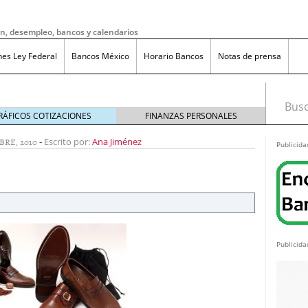
ón, desempleo, bancos y calendarios
nes Ley Federal
Bancos México
Horario Bancos
Notas de prensa
Busca
RÁFICOS COTIZACIONES
FINANZAS PERSONALES
BRE, 2010
-
Escrito por:
Ana Jiménez
Publicida
Publicida
do bruto a neto en México?
noviembre 20, 2025
ma de reducción de jornada laboral en México con