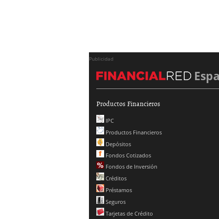
Publicidad
Esp
Productos Financieros
IPC
Productos Financieros
Depósitos
Fondos Cotizados
Fondos de Inversión
Créditos
Préstamos
Seguros
Tarjetas de Crédito