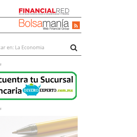
r en:
d
d