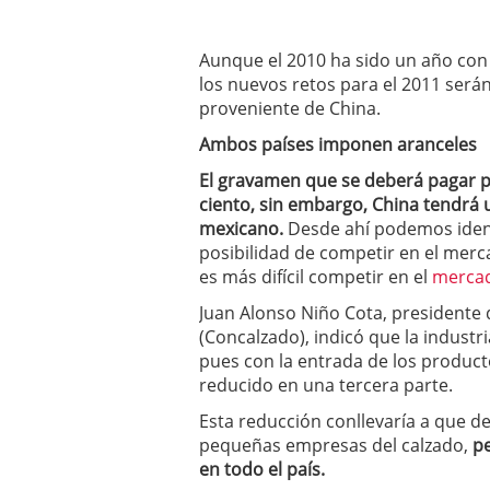
un software de control d
¿Cómo encontrar un seg
Aunque el 2010 ha sido un año co
Cómo acabará el año la
noviembre 29, 2024
los nuevos retos para el 2011 será
proveniente de China.
Ambos países imponen aranceles
El gravamen que se deberá pagar p
ciento, sin embargo, China tendrá u
mexicano.
Desde ahí podemos identi
posibilidad de competir en el mer
es más difícil competir en el
mercad
Juan Alonso Niño Cota, presidente 
(Concalzado), indicó que la industr
pues con la entrada de los producto
reducido en una tercera parte.
Esta reducción conllevaría a que d
pequeñas empresas del calzado,
p
en todo el país.