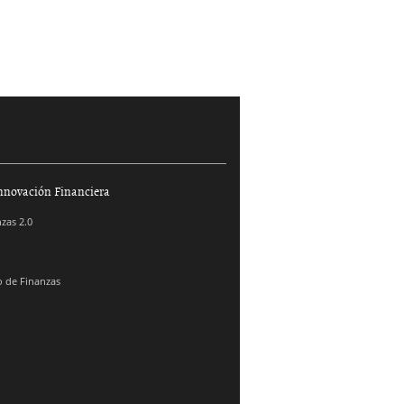
nnovación Financiera
zas 2.0
 de Finanzas