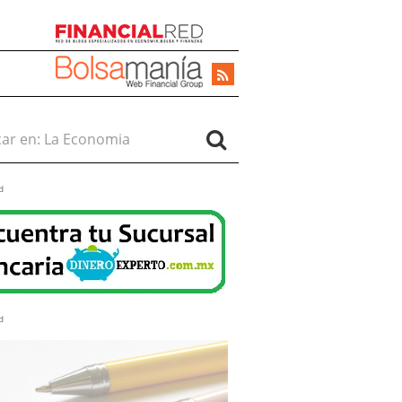
r en:
d
d