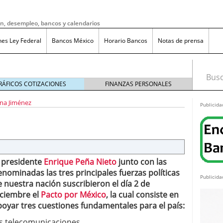
ón, desempleo, bancos y calendarios
nes Ley Federal
Bancos México
Horario Bancos
Notas de prensa
Busca
RÁFICOS COTIZACIONES
FINANZAS PERSONALES
na Jiménez
Publicida
l presidente
Enrique Peña Nieto
junto con las
enominadas las tres principales fuerzas políticas
Publicida
e nuestra nación suscribieron el día 2 de
iciembre el
Pacto por México
, la cual consiste en
poyar tres cuestiones fundamentales para el país:
do bruto a neto en México?
noviembre 20, 2025
ma de reducción de jornada laboral en México con
as telecomunicaciones