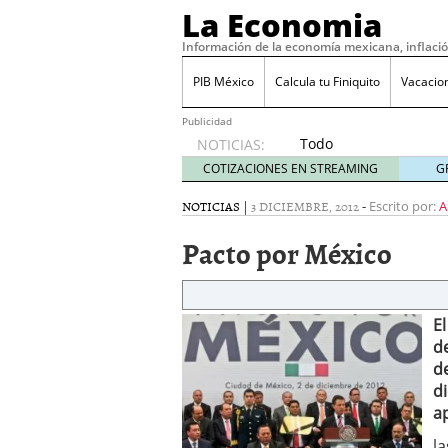
La Economia
Información de la economía mexicana, inflaci
PIB México
Calcula tu Finiquito
Vacacio
Publicidad
Todo
NOTICIAS:
sobre
COTIZACIONES EN STREAMING
G
SIFX:
análisis
NOTICIAS
|
3 DICIEMBRE, 2012
-
Escrito por:
A
de
Pacto por México
opiniones,
regulación,
seguridad
y riesgos
para
E
traders
d
en 2026
d
febrero
d
26, 2026
a
¿Cómo convertir el suel
Cómo enfrentar la refor
l