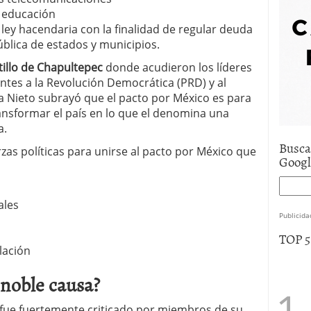
e asistencia
julio 17, 2025
a educación
uro de auto económico?
abril 9, 2025
 ley hacendaria con la finalidad de regular deuda
 economía mexicana; predicciones y avances
ública de estados y municipios.
tillo de Chapultepec
donde acudieron los líderes
entes a la Revolución Democrática (PRD) y al
a Nieto subrayó que el pacto por México es para
ansformar el país en lo que el denomina una
a.
Busca
zas políticas para unirse al pacto por México que
Goog
ales
Publicida
TOP 
lación
noble causa?
 fue fuertemente criticado por miembros de su