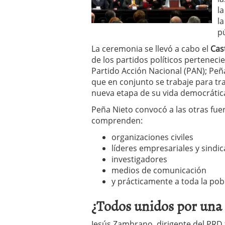
un software de control d
l
¿Cómo encontrar un seg
la
Cómo acabará el año la
p
noviembre 29, 2024
La ceremonia se llevó a cabo el
Cas
de los partidos políticos perteneci
Partido Acción Nacional (PAN); Peñ
que en conjunto se trabaje para tr
nueva etapa de su vida democrátic
Peña Nieto convocó a las otras fuer
comprenden:
organizaciones civiles
líderes empresariales y sindic
investigadores
medios de comunicación
y prácticamente a toda la pob
¿Todos unidos por una 
Jesús Zambrano, dirigente del PRD