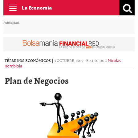
Toggle
La Economia
navigation
Publicidad
TÉRMINOS ECONÓMICOS
|
3 OCTUBRE, 2017
-
Escrito por:
Nicolas
Rombiola
Plan de Negocios