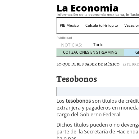
La Economia
Información de la economía mexicana, inflaci
PIB México
Calcula tu Finiquito
Vacacio
Publicidad
Todo
NOTICIAS:
sobre
COTIZACIONES EN STREAMING
G
SIFX:
análisis
LO QUE DEBES SABER DE MÉXICO
|
13 FEBRE
de
Tesobonos
opiniones,
regulación,
seguridad
y riesgos
Los
tesobonos
son títulos de cré
para
traders
extranjera y pagaderos en moneda 
en 2026
cargo del Gobierno Federal.
febrero
Dichos títulos pueden o no deveng
26, 2026
parte de la Secretaría de Hacienda
¿Cómo convertir el suel
Cómo enfrentar la refor
bajo par.