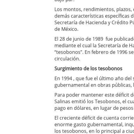
un software de control d
Los montos, rendimientos, plazos, 
¿Cómo encontrar un seg
demás características específicas d
Cómo acabará el año la
Secretaría de Hacienda y Crédito P
noviembre 29, 2024
de México.
El 28 de junio de 1989 fue publicado
mediante el cual la Secretaría de H
“tesobonos”. En febrero de 1996 se 
circulación.
Surgimiento de los tesobonos
En 1994 , que fue el último año del 
gubernamental en obras públicas, lo
Para poder mantener este déficit de
Salinas emitió los Tesobonos, el c
pago en dólares, en lugar de peso
El creciente déficit de cuenta cor
enorme gasto gubernamental, inqui
los tesobonos, en lo principal a c