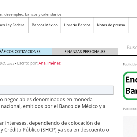
ón, desempleo, bancos y calendarios
nes Ley Federal
Bancos México
Horario Bancos
Notas de prensa
Busca
RÁFICOS COTIZACIONES
FINANZAS PERSONALES
RO, 2011
-
Escrito por:
Ana Jiménez
Publicida
dito negociables denominados en moneda
nacional, emitidos por el Banco de México y a
Publicida
ar intereses, dependiendo de colocación de
 y Crédito Público (SHCP) ya sea en descuento o
do bruto a neto en México?
noviembre 20, 2025
ma de reducción de jornada laboral en México con