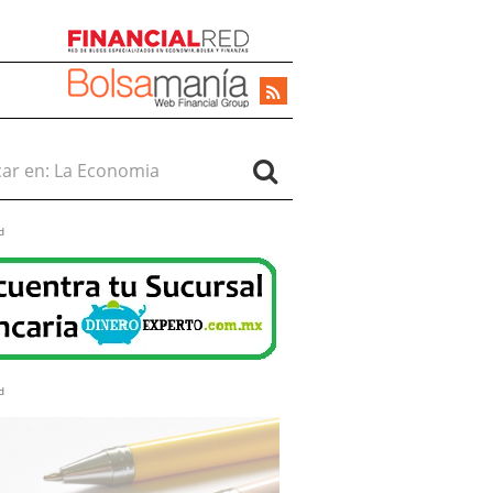
r en:
d
d