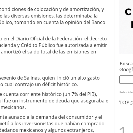
e asistencia
julio 17, 2025
condiciones de colocación y de amortización, y
uro de auto económico?
abril 9, 2025
e las diversas emisiones, las determinaba la
 economía mexicana; predicciones y avances
úblico, tomando en cuenta la opinión del Banco
 en el Diario Oficial de la Federación el decreto
acienda y Crédito Público fue autorizada a emitir
amortizó el saldo total de las emisiones en
Busca
Goog
sexenio de Salinas, quien inició un alto gasto
 cual contrajo un déficit histórico.
Publicida
 cuenta corriente histórico (un 7% del PIB),
ual fue un instrumento de deuda que aseguraba el
TOP 
s mexicanos.
riente aunado a la demanda del consumidor y el
etó a los inversionistas que habían comprado
iudadanos mexicanos y algunos extranjeros,