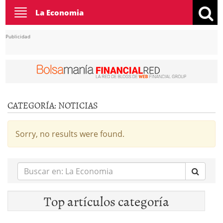
Toggle
La Economia
navigation
Publicidad
CATEGORÍA:
NOTICIAS
Sorry, no results were found.
Buscar
en:
Top artículos categoría