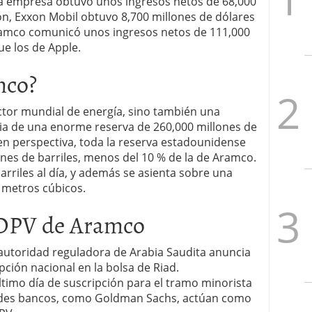
 la empresa obtuvo unos ingresos netos de 68,000
n, Exxon Mobil obtuvo 8,700 millones de dólares
ramco comunicó unos ingresos netos de 111,000
ue los de Apple.
mco?
tor mundial de energía, sino también una
aria de una enorme reserva de 260,000 millones de
 en perspectiva, toda la reserva estadounidense
ones de barriles, menos del 10 % de la de Aramco.
rriles al día, y además se asienta sobre una
 metros cúbicos.
 OPV de Aramco
utoridad reguladora de Arabia Saudita anuncia
ción nacional en la bolsa de Riad.
imo día de suscripción para el tramo minorista
andes bancos, como Goldman Sachs, actúan como