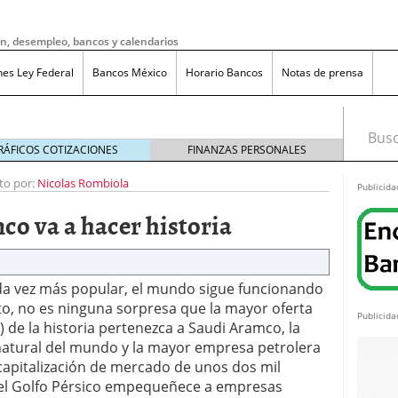
ón, desempleo, bancos y calendarios
nes Ley Federal
Bancos México
Horario Bancos
Notas de prensa
Busca
RÁFICOS COTIZACIONES
FINANZAS PERSONALES
to por:
Nicolas Rombiola
Publicida
o va a hacer historia
da vez más popular, el mundo sigue funcionando
nto, no es ninguna sorpresa que la mayor oferta
Publicida
 de la historia pertenezca a Saudi Aramco, la
atural del mundo y la mayor empresa petrolera
capitalización de mercado de unos dos mil
do bruto a neto en México?
noviembre 20, 2025
 del Golfo Pérsico empequeñece a empresas
ma de reducción de jornada laboral en México con