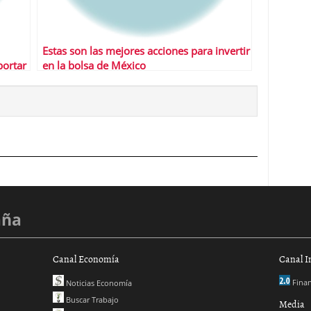
Estas son las mejores acciones para invertir
portar
en la bolsa de México
aña
Canal Economía
Canal I
Finan
Noticias Economía
Buscar Trabajo
Media