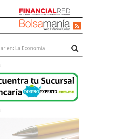
r en:
d
d