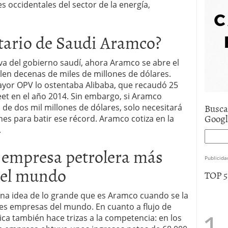
s occidentales del sector de la energía,
e asistencia
julio 17, 2025
uro de auto económico?
abril 9, 2025
 economía mexicana; predicciones y avances
etario de Saudi Aramco?
va del gobierno saudí, ahora Aramco se abre el
len decenas de miles de millones de dólares.
ayor OPV lo ostentaba Alibaba, que recaudó 25
eet en el año 2014. Sin embargo, si Aramco
Busca
de dos mil millones de dólares, solo necesitará
Goog
es para batir ese récord. Aramco cotiza en la
.
 empresa petrolera más
Publicida
del mundo
TOP 
una idea de lo grande que es Aramco cuando se la
s empresas del mundo. En cuanto a flujo de
ca también hace trizas a la competencia: en los