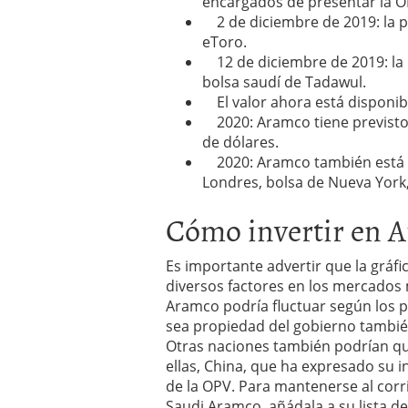
encargados de presentar la O
2 de diciembre de 2019: la p
eToro.
12 de diciembre de 2019: la 
bolsa saudí de Tadawul.
El valor ahora está disponibl
2020: Aramco tiene previsto 
de dólares.
2020: Aramco también está p
Londres, bolsa de Nueva York,
Cómo invertir en 
Es importante advertir que la gráf
diversos factores en los mercados m
Aramco podría fluctuar según los p
sea propiedad del gobierno también 
Otras naciones también podrían qu
ellas, China, que ha expresado su i
de la OPV. Para mantenerse al corri
Saudi Aramco, añádala a su lista de