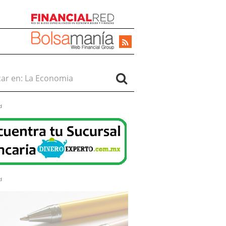
r en:
d
d