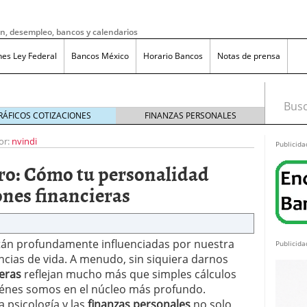
ón, desempleo, bancos y calendarios
nes Ley Federal
Bancos México
Horario Bancos
Notas de prensa
Busca
RÁFICOS COTIZACIONES
FINANZAS PERSONALES
or:
nvindi
Publicida
ero: Cómo tu personalidad
ones financieras
stán profundamente influenciadas por nuestra
Publicida
cias de vida. A menudo, sin siquiera darnos
ieras
reflejan mucho más que simples cálculos
iénes somos en el núcleo más profundo.
do bruto a neto en México?
noviembre 20, 2025
 psicología y las
finanzas personales
no solo
ma de reducción de jornada laboral en México con