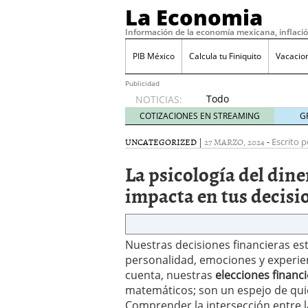
La Economia
Información de la economía mexicana, inflaci
PIB México
Calcula tu Finiquito
Vacacio
Publicidad
Todo
NOTICIAS:
sobre
COTIZACIONES EN STREAMING
G
SIFX:
análisis
UNCATEGORIZED
|
27 MARZO, 2024
-
Escrito p
de
La psicología del din
opiniones,
regulación,
impacta en tus decisi
seguridad
y riesgos
para
traders
Nuestras decisiones financieras e
en 2026
personalidad, emociones y experien
febrero
cuenta, nuestras
elecciones financ
26, 2026
matemáticos; son un espejo de qu
¿Cómo convertir el suel
Comprender la intersección entre la
Cómo enfrentar la refor