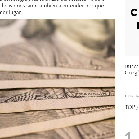
e asistencia
julio 17, 2025
decisiones sino también a entender por qué
uro de auto económico?
abril 9, 2025
mer lugar.
 economía mexicana; predicciones y avances
Busca
Goog
Publicida
TOP 