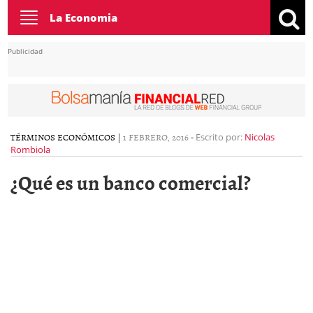
Toggle
La Economia
navigation
Publicidad
TÉRMINOS ECONÓMICOS
|
1 FEBRERO, 2016
-
Escrito por:
Nicolas
Rombiola
¿Qué es un banco comercial?