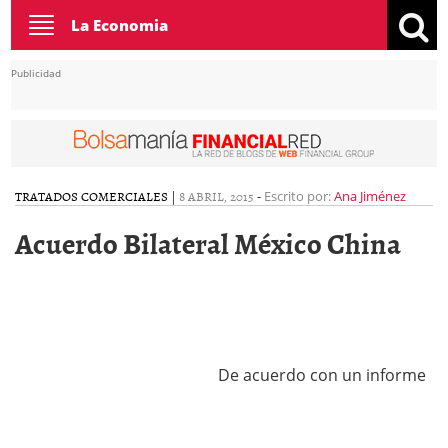
Toggle
La Economia
navigation
Publicidad
TRATADOS COMERCIALES
|
8 ABRIL, 2015
-
Escrito por:
Ana Jiménez
Acuerdo Bilateral México China
De acuerdo con un informe