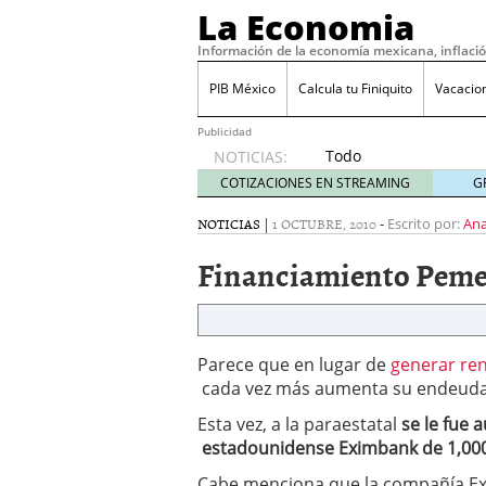
La Economia
Información de la economía mexicana, inflaci
PIB México
Calcula tu Finiquito
Vacacio
Publicidad
Todo
NOTICIAS:
sobre
COTIZACIONES EN STREAMING
G
SIFX:
análisis
NOTICIAS
|
1 OCTUBRE, 2010
-
Escrito por:
Ana
de
Financiamiento Pem
opiniones,
regulación,
seguridad
y riesgos
para
Parece que en lugar de
generar re
traders
cada vez más aumenta su endeud
en 2026
febrero
Esta vez, a la paraestatal
se le fue 
26, 2026
estadounidense Eximbank de 1,000 m
¿Cómo convertir el suel
Cómo enfrentar la refor
Cabe menciona que la compañía Exi