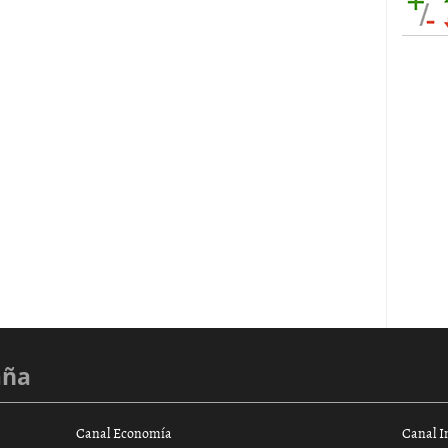
aña
Canal Economía
Canal I