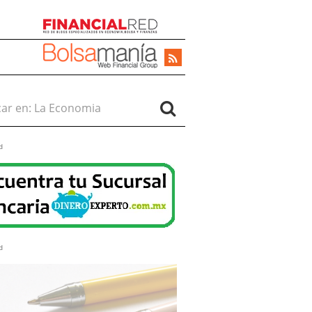
r en:
d
d