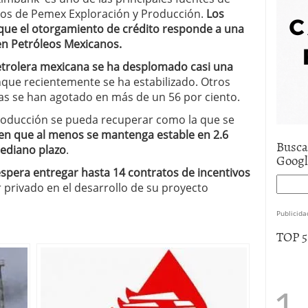
e asistencia
julio 17, 2025
tos de Pemex Exploración y Producción.
Los
uro de auto económico?
abril 9, 2025
que el otorgamiento de crédito responde a una
 economía mexicana; predicciones y avances
en Petróleos Mexicanos.
petrolera mexicana se ha desplomado casi una
nque recientemente se ha estabilizado. Otros
as se han agotado en más de un 56 por ciento.
roducción se pueda recuperar como la que se
en que al menos se mantenga estable en 2.6
Busca
mediano plazo
.
Goog
spera entregar hasta 14 contratos de incentivos
 privado en el desarrollo de su proyecto
Publicida
TOP 