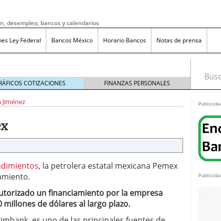
ón, desempleo, bancos y calendarios
nes Ley Federal
Bancos México
Horario Bancos
Notas de prensa
Busca
RÁFICOS COTIZACIONES
FINANZAS PERSONALES
 Jiménez
Publicida
ex
ndimientos
, la petrolera estatal mexicana Pemex
amiento.
Publicida
autorizado un financiamiento por la empresa
illones de dólares al largo plazo.
do bruto a neto en México?
noviembre 20, 2025
ma de reducción de jornada laboral en México con
mbank es uno de las principales fuentes de