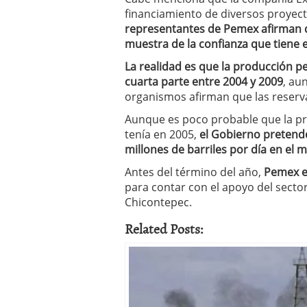
un software de control d
financiamiento de diversos proyec
¿Cómo encontrar un seg
representantes de Pemex afirman 
Cómo acabará el año la
muestra de la confianza que tiene 
noviembre 29, 2024
La realidad es que la producción 
cuarta parte entre 2004 y 2009
, au
organismos afirman que las reserv
Aunque es poco probable que la p
tenía en 2005,
el Gobierno pretend
millones de barriles por día en el 
Antes del término del año,
Pemex
e
para contar con el apoyo del sector
Chicontepec.
Related Posts: